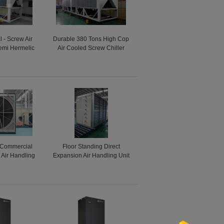
 - Screw Air
Durable 380 Tons High Cop
Semi Hermelic
Air Cooled Screw Chiller
ir Cooled
Touch Screen
t Commercial
Floor Standing Direct
 Air Handling
Expansion Air Handling Unit
15000m3/h
With Condenser 30000-
60000m3h