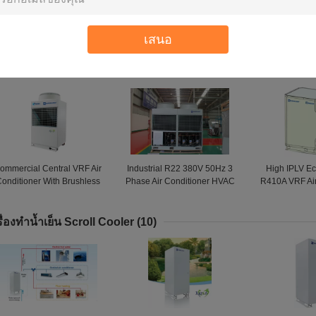
esidential Unitary DX Split
Energy Saving Split Unit Air
EKCC015A 360
ir Conditioning Units 25 kW
Conditioners For Supermaket
Conditioning
เสนอ
With Fully Hermetic Volute
/ Classrooms
50Hz For Offi
รื่องปรับอากาศ VRF
(21)
ommercial Central VRF Air
Industrial R22 380V 50Hz 3
High IPLV Ec
onditioner With Brushless
Phase Air Conditioner HVAC
R410A VRF Air
DC Motor
Systems 970x355x1255
Heat Pump Un
conne
รื่องทำน้ำเย็น Scroll Cooler
(10)