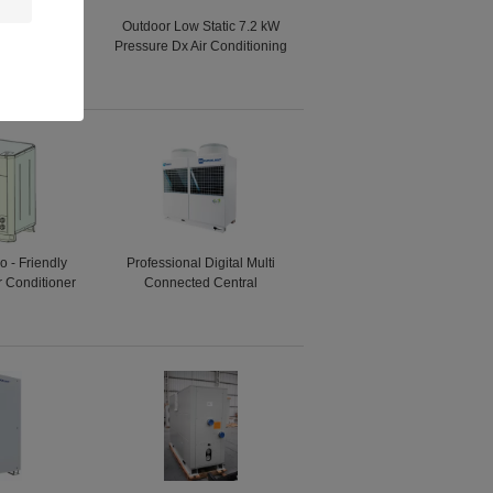
0W Split Air
Outdoor Low Static 7.2 kW
 Units 220V
Pressure Dx Air Conditioning
ce Buildings
Units EKAA030AC
o - Friendly
Professional Digital Multi
 Conditioner
Connected Central
its Multi -
Airconditioning Units 10kW -
cted
90kW