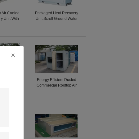
 Air Cooled
Packaged Heat Recovery
y Unit With
Unit Scroll Ground Water
Fan 85 - 470
Heat Pump Chiller
ns
g Capacity
Energy Efficient Ducted
top Unit For
Commercial Rooftop Air
ication
Conditioning Units For
Workshops