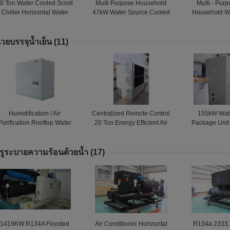
0 Ton Water Cooled Scroll
Multi Purpose Household
Multi - Pur
Chiller Horizontal Water
47kW Water Source Cooled
Household W
Source Heat Pump
Scroll Chiller / Heat Pump
Scroll Chiller
Units
Heat Pum
่วยบรรจุน้ำเย็น
(11)
Humidification / Air
Centralized Remote Control
155kW Wat
Purification Rooftop Water
20 Ton Energy Efficient Air
Package Unit
Cooled Package Unit For
Conditioners Units
Capillary
Schools / Banks
14000m3/h
Condit
รูระบายความร้อนด้วยน้ำ
(17)
1419KW R134A Flooded
Air Conditioner Horizontal
R134a 2333