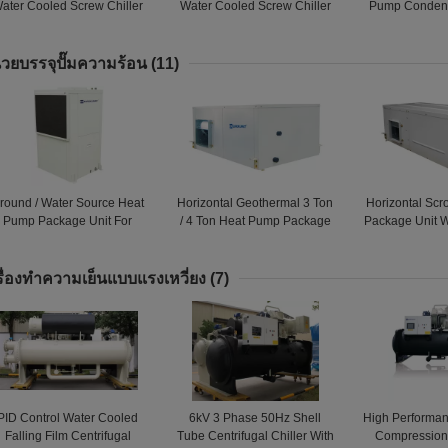
ater Cooled Screw Chiller
Water Cooled Screw Chiller
Pump Condens
COP 5.8 Energy Saving
R134a 1166.9KW
Hotels /
่วยบรรจุปั๊มความร้อน
(11)
round / Water Source Heat
Horizontal Geothermal 3 Ton
Horizontal Scr
Pump Package Unit For
/ 4 Ton Heat Pump Package
Package Unit Wi
ommercial Plaza / Factory
Unit With Scroll Compressor
Tube Heat 
รื่องทำความเย็นแบบแรงเหวี่ยง
(7)
PID Control Water Cooled
6kV 3 Phase 50Hz Shell
High Performa
Falling Film Centrifugal
Tube Centrifugal Chiller With
Compression 