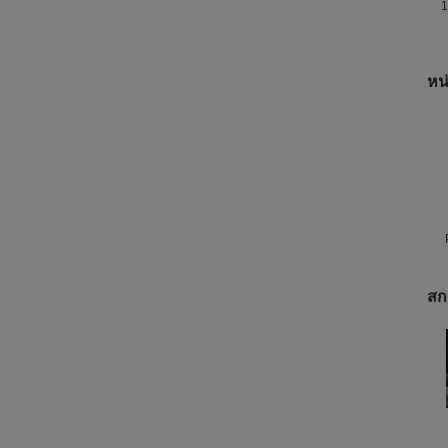
1
หน
สก