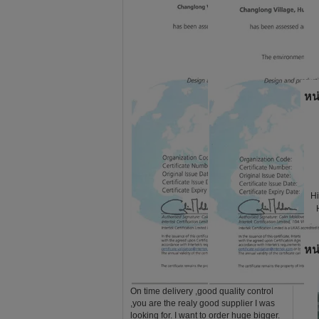
หน
Hi
หน
On time delivery ,good quality control
,you are the realy good supplier I was
looking for. I want to order huge bigger.