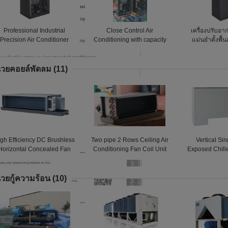
Professional Industrial
Close Control Air
เครื่องปรับอา
Precision Air Conditioner
Conditioning with capacity
แม่นยำตั้งพื
With Smart Control
63.4KW 380V 50Hz
ใต้ดิน /
่วยคอยล์พัดลม
(11)
gh Efficiency DC Brushless
Two pipe 2 Rows Ceiling Air
Vertical Si
Horizontal Concealed Fan
Conditioning Fan Coil Unit
Exposed Chill
Coil Unit
ESP 35 pa
Coil Unit Fl
่วยกู้ความร้อน
(10)