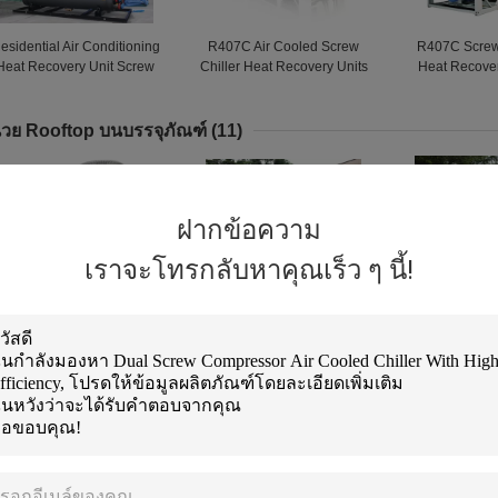
esidential Air Conditioning
R407C Air Cooled Screw
R407C Screw
Heat Recovery Unit Screw
Chiller Heat Recovery Units
Heat Recover
ter Cooled Chiller 90 -170
85 - 235 Tons
Spiral Axial 
Tons
To
่วย Rooftop บนบรรจุภัณฑ์
(11)
ฝากข้อความ
เราจะโทรกลับหาคุณเร็ว ๆ นี้!
Large Ducted Packaged
SLM Cont-Roller Rooftop
High Coolin
Rooftop Unit Commercial
Packaged Air Conditioner
Packaged Roof
Rooftop Hvac Units
380V - 415V / 3N / 50HZ
Air Purif
รื่องปรับอากาศแยก
(12)