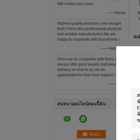
Will contact you soon.
—— Yarrak
R
Highest quality products I ever bought
Wa
from China.Very professional products
and reliable manufacturers.We are
หน
happy to cooperate with EuroKlimat！
—— Hariyanto
Since we do coopertae with them, they
always offer good quality and keep the
delivery on time to us, we do
appreicated for their kind support !
—— Henk
สนทนาออนไลน์ตอนนี้ฉัน
เค