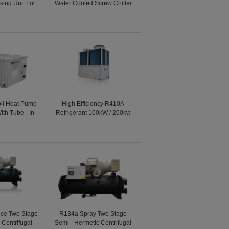
ing Unit For
Water Cooled Screw Chiller
 Schools
For Guesthouses / Villas
oll Heat Pump
High Efficiency R410A
th Tube - In -
Refrigerant 100kW / 200kw
Exchanger
Heat Pump Outside Unit
380V - 415V
nce Two Stage
R134a Spray Two Stage
Centrifugal
Semi - Hermetic Centrifugal