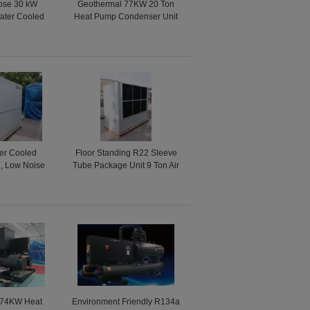
pose 30 kW
Geothermal 77KW 20 Ton
ater Cooled
Heat Pump Condenser Unit
 Water Source
With Fuzzy Control
p Units
er Cooled
Floor Standing R22 Sleeve
 , Low Noise
Tube Package Unit 9 Ton Air
 Tube Air
Conditioners For Hotels /
ioning
Schools
.74KW Heat
Environment Friendly R134a