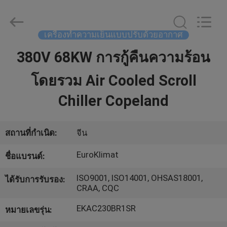
เครื่อง
ทำความ
เย็น
แบบ
เครื่องทำความเย็นแบบปรับด้วยอากาศ
ปรับ
ด้วย
380V 68KW การกู้คืนความร้อน
บ้าน
อากาศ
ผู้
ผลิต.
โดยรวม Air Cooled Scroll
Copyright
©
สินค้า
2015
Chiller Copeland
-
2023
ekhvacsystems.com.
All
Rights
เกี่ยว
Reserved.
สถานที่กำเนิด:
จีน
กับ
EuroKlimat
ชื่อแบรนด์:
เรา
ISO9001, ISO14001, OHSAS18001,
ได้รับการรับรอง:
CRAA, CQC
EKAC230BR1SR
หมายเลขรุ่น:
ทัวร์