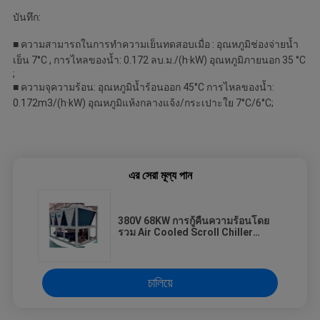
บันทึก:
■ ความสามารถในการทำความเย็นทดสอบเมื่อ : อุณหภูมิช่องจ่ายน้ำ
เย็น 7°C , การไหลของน้ำ: 0.172 ลบ.ม./(h·kW) อุณหภูมิภายนอก 35 °C
;
■ ความจุความร้อน: อุณหภูมิน้ำร้อนออก 45°C การไหลของน้ำ:
0.172m3/(h·kW) อุณหภูมิแห้งกลางแจ้ง/กระเปาะใย 7°C/6°C;
এর সেরা মূল্য পান
380V 68KW การกู้คืนความร้อนโดย
รวม Air Cooled Scroll Chiller
Copeland
চালিয়ে