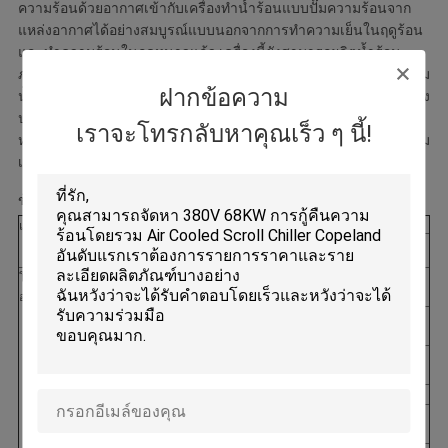
ความร้อนด้วยอากาศเข้ากับเครื่องทำน้ำร้อนแบบปั๊มความร้อนจาก
แหล่งอากาศได้อย่างสมบูรณ์แบบนอกจากการทำความเย็นในฤดูร้อน
และทำความร้อนในฤดูหนาวแล้ว เครื่องนี้ยังสามารถผลิตน้ำร้อน
ภายในครัวเรือนที่อุณหภูมิ 40°C ถึง 50°C ได้ตลอดเวลาใช้แทนหม้อต้ม
ฝากข้อความ
น้ำร้อนได้ ประหยัดค่าลงทุนหม้อต้มน้ำร้อนและห้องเครื่องสิ่งนี้ไม่เพียง
ปกป้องสิ่งแวดล้อม แต่ยังช่วยประหยัดต้นทุนการดำเนินงานอีกด้วย
เราจะโทรกลับหาคุณเร็ว ๆ นี้!
หน่วยนี้สามารถกู้คืนความร้อนเหลือทิ้งที่ปล่อยออกมาจากการทำความ
เย็น หลีกเลี่ยง "ปรากฏการณ์เกาะความร้อน" ได้อย่างมีประสิทธิภาพ
ข้อมูลจำเพาะ:
แบบอย่าง:
EKAC230
BR1SRM/
เอส
โหมดปรับ
ความสามารถในการทำความเย็นที่กำหนด
กิโล
68
อากาศ
วัตต์
ความจุความร้อนที่กำหนด
กิโล
74
วัตต์
กำลังรวมของความสามารถในการทำความ
กิโล
20.5
เย็นเล็กน้อย
วัตต์
กระแสการทำความเย็นที่กำหนด
ก
37.8
กำลังรวมของความจุความร้อนที่กำหนด
กิโล
21
วัตต์