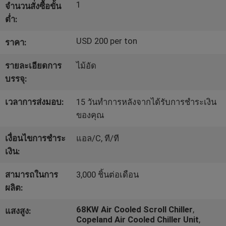
1
จำนวนสั่งซื้อขั้น
โรงงาน
ต่ำ:
USD 200 per ton
ราคา:
ควบคุม
รายละเอียดการ
ไม้อัด
คุณภาพ
บรรจุ:
เวลาการส่งมอบ:
15 วันทำการหลังจากได้รับการชำระเงิน
ติดต่อ
ของคุณ
เรา
เงื่อนไขการชำระ
แอล/C, ที/ที
เงิน:
ขอ
สามารถในการ
3,000 ชิ้นต่อเดือน
ผลิต:
ใบ
68KW Air Cooled Scroll Chiller
,
แสงสูง:
เสนอ
Copeland Air Cooled Chiller Unit
,